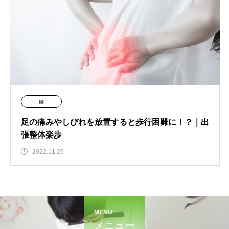
腰
足の痛みやしびれを放置すると歩行困難に！？｜出
張整体楽歩
2022.11.29
MENU
メニュー