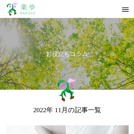
お
役
立
ち
コ
ラ
ム
2022年 11月の記事一覧