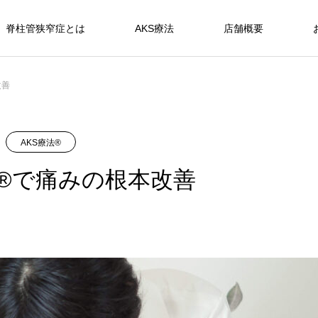
脊柱管狭窄症とは
AKS療法
店舗概要
改善
AKS療法®
法®で痛みの根本改善