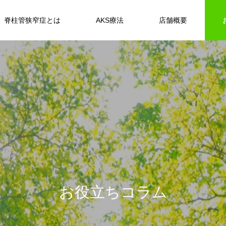
脊柱管狭窄症とは
AKS療法
店舗概要
お
役
立
ち
コ
ラ
ム