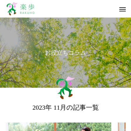
お
役
立
ち
コ
ラ
ム
2023年 11月の記事一覧